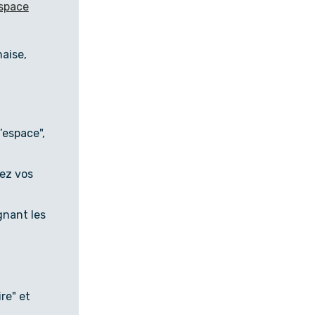
space
naise,
d’espace",
tez vos
gnant les
re" et