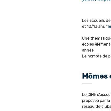
Les accueils de 
et 10/13 ans
"l
Une thématique
écoles élémenta
année.
Le nombre de pl
Mômes e
Le
CINE
s'assoc
proposée par la
réseau de club