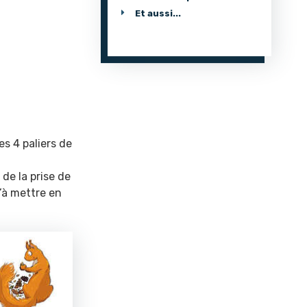
Et aussi...
es 4 paliers de
 de la prise de
u’à mettre en