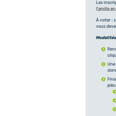
Les inscri
famille en
À noter : 
vous devez
Modalités
Rend
cliq
Une 
donn
Fina
pièc