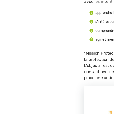
avec les intent
apprendre l
s'intéresse
comprendre 
agir et men
"Mission Protect
la protection de
L’objectif est d
contact avec le
place une actio