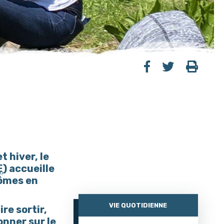
 hiver, le
E
) accueille
Mômes en
VIE QUOTIDIENNE
ire sortir,
onner sur le