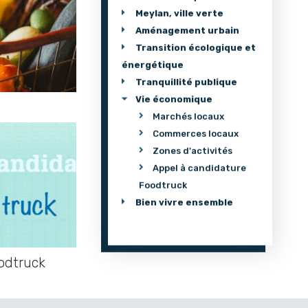
Meylan, ville verte
Aménagement urbain
Transition écologique et
énergétique
Tranquillité publique
Vie économique
Marchés locaux
Commerces locaux
Zones d'activités
Appel à candidature
Foodtruck
Bien vivre ensemble
odtruck