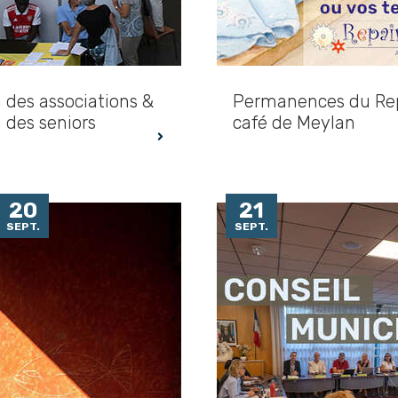
 des associations &
Permanences du Re
 des seniors
café de Meylan
20
21
SEPT.
SEPT.