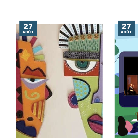
27
27
AOÛT
AOÛT