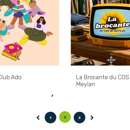
Club Ado
La Brocante du COS
Meylan
Précédente
2
1
3