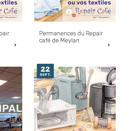
pair
Permanences du Repair
café de Meylan
22
SEPT.