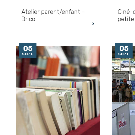
Atelier parent/enfant –
Ciné-c
Brico
petite
05
05
SEPT.
SEPT.