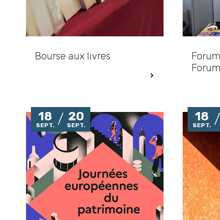
Bourse aux livres
Forum
Forum
18
20
18
SEPT.
SEPT.
SEPT.