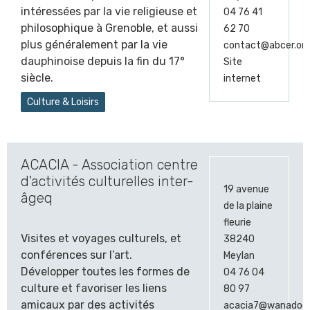
intéressées par la vie religieuse et
04 76 41
philosophique à Grenoble, et aussi
62 70
plus généralement par la vie
contact@abcer.or
dauphinoise depuis la fin du 17°
Site
siècle.
internet
Culture & Loisirs
ACACIA - Association centre
d'activités culturelles inter-
19 avenue
âgeq
de la plaine
fleurie
Visites et voyages culturels, et
38240
conférences sur l’art.
Meylan
Développer toutes les formes de
04 76 04
culture et favoriser les liens
80 97
amicaux par des activités
acacia7@wanadoo.