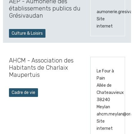
AEP - Aumônerie des
établissements publics du
aumonerie.gresiva
Grésivaudan
Site
internet
Culture & Loisirs
AHCM - Association des
Habitants de Charlaix
Le Four à
Maupertuis
Pain
Allée de
Cadre de vie
Chateauvieux
38240
Meylan
ahcm.meylan@oran
Site
internet