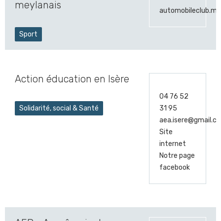
meylanais
automobileclub.me
Sport
Action éducation en Isère
04 76 52
Solidarité, social & Santé
31 95
aea.isere@gmail.c
Site
internet
Notre page
facebook