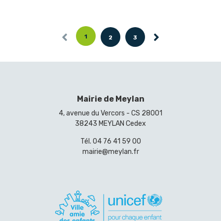
Précédente
1
2
3
Mairie de Meylan
4, avenue du Vercors - CS 28001
38243 MEYLAN Cedex
Tél.
04 76 41 59 00
mairie@meylan.fr