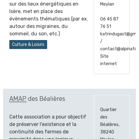
sur des lieux énergétiques en
Meylan
Isère, met en place des
évènements thématiques (par ex.
06 45 87
autour des migraines, du
76 51
sommeil, du son, etc.)
katrindugast@gma
/
Culture & Loisirs
contact@alpinati
Site
internet
AMAP
des Béalières
Quartier
Cette association a pour objectif
des
de préserver l’existence et la
Béalières,
continuité des fermes de
38240