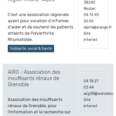
38240
Meylan
C’est une association régionale
04 76 90
ayant pour vocation d’informer,
26 66
d’aider et de soutenir les patients
aiprra@orange.fr
atteints de Polyarthrite
Site
Rhumatoïde.
internet
Solidarité, social & Santé
AIRG - Association des
insuffisants rénaux de
04 78 27
Grenoble
03 44
airg38@wanadoo.f
Association des insuffisants
Site
rénaux de Grenoble, pour
internet
l'information et la recherche sur