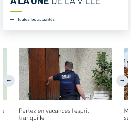
A LA UNE
DE LA VILLE
Toutes les actualités
Précédent
Suiv
de
Partez en vacances l'esprit
Me
tranquille
sé