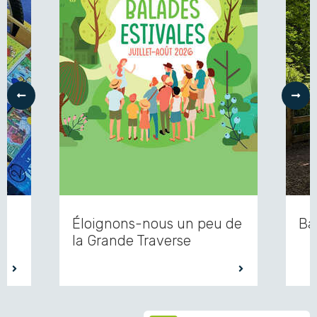
Précédent
Suiv
Éloignons-nous un peu de
Ba
la Grande Traverse