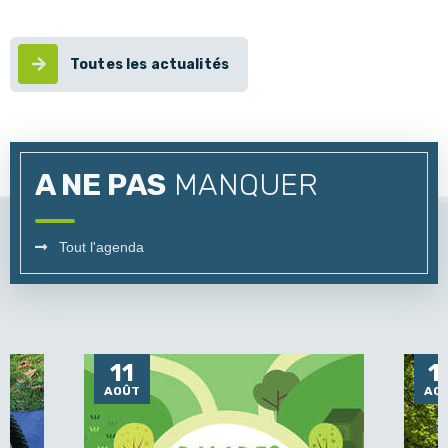
Toutes les actualités
A NE PAS
MANQUER
Tout l'agenda
11
1
AOÛT
AO