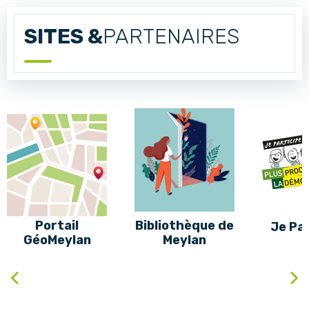
SITES &
PARTENAIRES
Portail
Bibliothèque de
Je Par
GéoMeylan
Meylan
Précédent
Sui