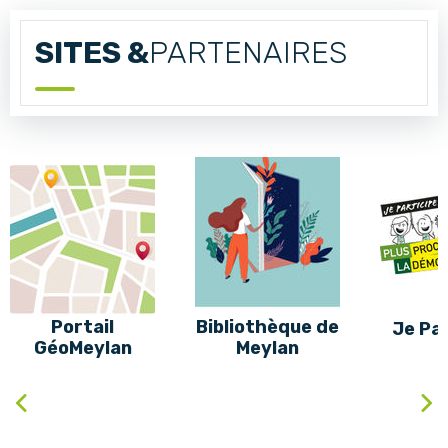
SITES &
PARTENAIRES
Portail
Bibliothèque de
Je Par
GéoMeylan
Meylan
Précédent
Sui