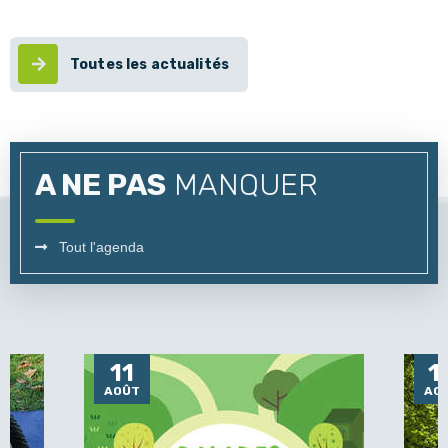
Toutes les actualités
A NE PAS
MANQUER
Tout l'agenda
11
1
AOÛT
AO