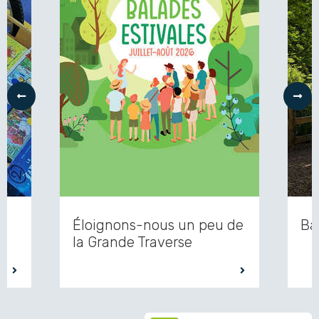
Précédent
Suiv
Éloignons-nous un peu de
Ba
la Grande Traverse