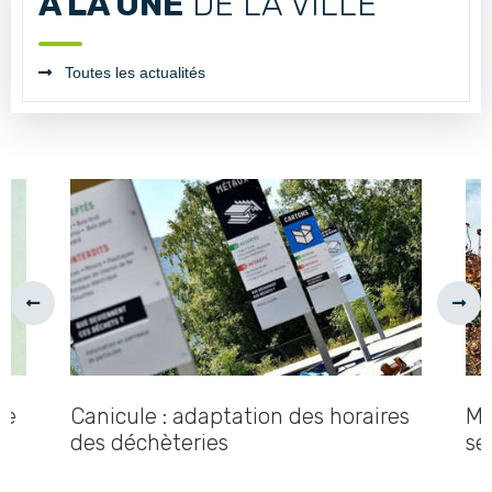
A LA UNE
DE LA VILLE
Toutes les actualités
Précédent
Suiv
de
Canicule : adaptation des horaires
Me
des déchèteries
sé